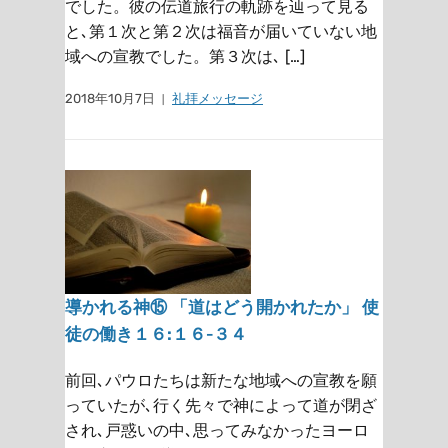
でした。彼の伝道旅行の軌跡を辿って見る
と､第１次と第２次は福音が届いていない地
域への宣教でした。第３次は､ […]
2018年10月7日
礼拝メッセージ
導かれる神⑮ 「道はどう開かれたか」 使
徒の働き１６:１６‐３４
前回､パウロたちは新たな地域への宣教を願
っていたが､行く先々で神によって道が閉ざ
され､戸惑いの中､思ってみなかったヨーロ