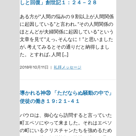
しと回復」創世記１：２４－２８
ある方が“人間の悩みの９割以上が人間関係
に起因している”と言われ､“その人間関係の
ほとんどが夫婦関係に起因している”という
文章を見て“えっ､そんなに！”と思いました
が､考えてみるとその通りだと納得しまし
た。とすれば､人間 […]
2018年10月11日
礼拝メッセージ
導かれる神⑳ 「ただならぬ騒動の中で」
使徒の働き１９:２１‐４１
パウロは、御心なら訪問すると言っていた
町エペソにやって来ました。それはエペソ
の町にいるクリスチャンたちを強めるため